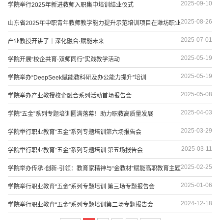
2025-09-10
学院举行2025年新进教师入职集中培训结业仪式
2025-08-26
山东省2025年中职青年教师教学能力提升示范培训项目在潍坊职业
2025-07-01
产业教授开讲了｜深化融合·赋能未来
学院开班
2025-05-19
学院开展“校企共育·双师同行”实践教学活动
2025-05-19
学院举办“DeepSeek赋能教科研及办公能力提升”培训
2025-05-08
学院举办产业教授校企融合系列活动首场报告会
2025-04-03
学院“五金”系列专题培训圆满落幕！助力职教高质量发展
2025-03-29
学院举行职业教育“五金”系列专题培训第六场报告会
2025-03-11
学院举行职业教育“五金”系列专题培训 第五场报告会
2025-02-25
学院举办传承·创新·引领：教育家精神与“金教材”赋能高职教育主题
2025-01-06
学院举行职业教育“五金”系列专题培训 第三场专题报告会
宣讲活动
2024-12-18
学院举行职业教育“五金”系列专题培训第二场专题报告会